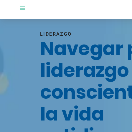
LIDERAZGO
Navegar p
liderazgo
conscien
la vida