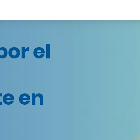
or el
te en