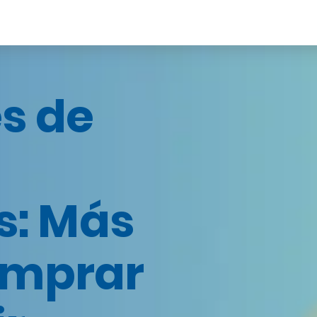
s de
: Más
omprar