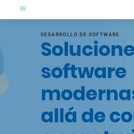
DESARROLLO DE SOFTWARE
Solucione
software
modernas
allá de c