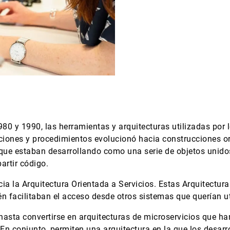
1980 y 1990, las herramientas y arquitecturas utilizadas por 
nciones y procedimientos evolucionó hacia construcciones o
que estaban desarrollando como una serie de objetos unidos 
rtir código.
ia la Arquitectura Orientada a Servicios. Estas Arquitectur
 facilitaban el acceso desde otros sistemas que querían uti
sta convertirse en arquitecturas de microservicios que han 
 En conjunto, permiten una arquitectura en la que los desar