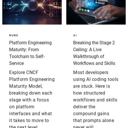
NUBE
AI
Platform Engineering
Breaking the Stage 2
Maturity: From
Ceiling: A Live
Toolchain to Self-
Walkthrough of
Service
Workflows and Skills
Explore CNCF
Most developers
Platform Engineering
using AI coding tools
Maturity Model,
are stuck. Here is
breaking down each
how structured
stage with a focus
workflows and skills
on platform
deliver the
interfaces and what
compound gains
it takes to move to
that prompts alone
the next level.
never will.