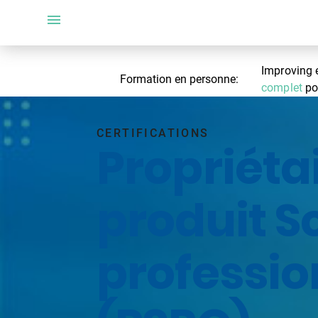
Improving 
Formation en personne:
complet
pou
CERTIFICATIONS
Propriéta
produit 
professio