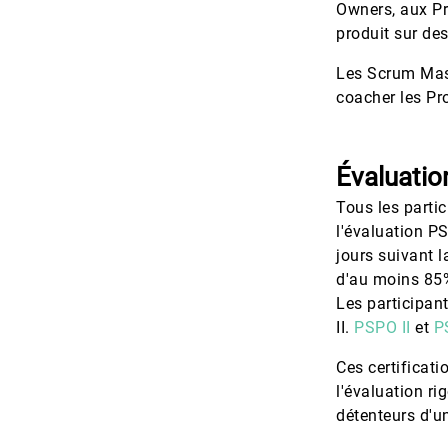
Owners, aux Pr
produit sur de
Les Scrum Mast
coacher les Pr
Évaluatio
Tous les parti
l'évaluation P
jours suivant l
d'au moins 85%
Les participan
II.
PSPO II
et
P
Ces certificat
l'évaluation ri
détenteurs d'un