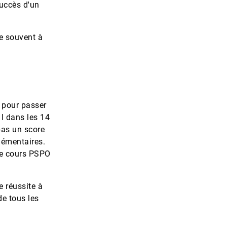
uccès d'un
e souvent à
 pour passer
 I dans les 14
pas un score
lémentaires.
le cours PSPO
e réussite à
de tous les