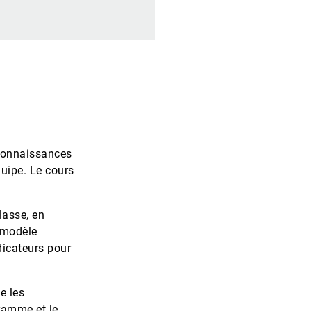
 connaissances
quipe. Le cours
lasse, en
n modèle
ndicateurs pour
e les
gramme et le