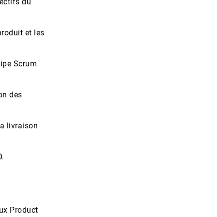
jectifs du
roduit et les
quipe Scrum
on des
a livraison
O.
ux Product