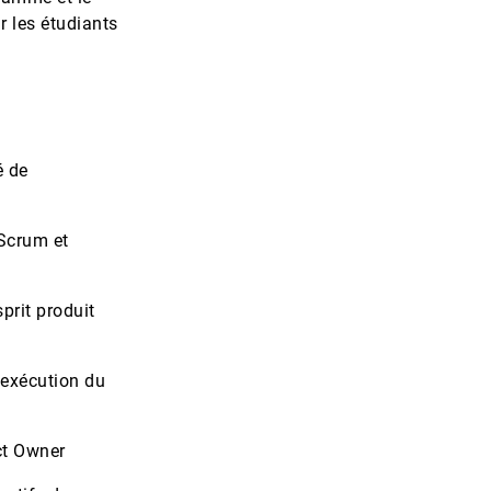
r les étudiants
é de
 Scrum et
sprit produit
l'exécution du
ct Owner