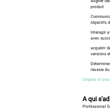
Aligner les
produit
Communique
objectifs 
Interagir 
avec succè
acquérir d
versions e
Déterminer
réussie du
Cliquez ici pou
A qui s'a
Professional S