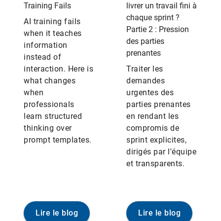
Training Fails
livrer un travail fini à
chaque sprint ?
AI training fails
Partie 2 : Pression
when it teaches
des parties
information
prenantes
instead of
interaction. Here is
Traiter les
what changes
demandes
when
urgentes des
professionals
parties prenantes
learn structured
en rendant les
thinking over
compromis de
prompt templates.
sprint explicites,
dirigés par l'équipe
et transparents.
Lire le blog
Lire le blog